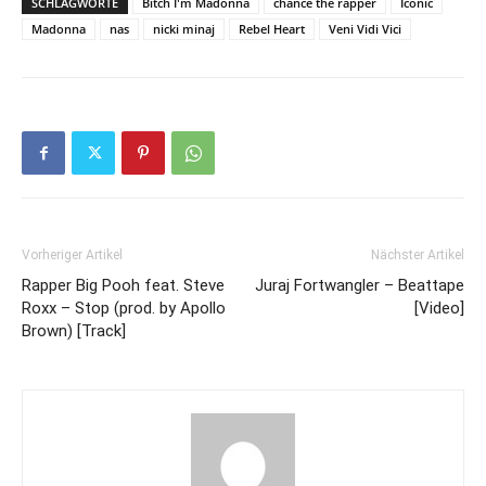
SCHLAGWORTE
Bitch I'm Madonna
chance the rapper
Iconic
Madonna
nas
nicki minaj
Rebel Heart
Veni Vidi Vici
Vorheriger Artikel
Nächster Artikel
Rapper Big Pooh feat. Steve
Juraj Fortwangler – Beattape
Roxx – Stop (prod. by Apollo
[Video]
Brown) [Track]