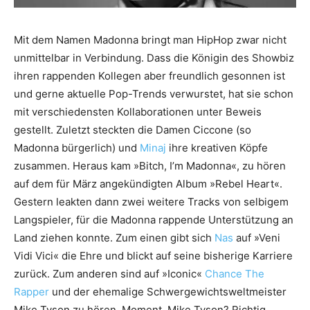
Mit dem Namen Madonna bringt man HipHop zwar nicht
unmittelbar in Verbindung. Dass die Königin des Showbiz
ihren rappenden Kollegen aber freundlich gesonnen ist
und gerne aktuelle Pop-Trends verwurstet, hat sie schon
mit verschiedensten Kollaborationen unter Beweis
gestellt. Zuletzt steckten die Damen Ciccone (so
Madonna bürgerlich) und
Minaj
ihre kreativen Köpfe
zusammen. Heraus kam »Bitch, I’m Madonna«, zu hören
auf dem für März angekündigten Album »Rebel Heart«.
Gestern leakten dann zwei weitere Tracks von selbigem
Langspieler, für die Madonna rappende Unterstützung an
Land ziehen konnte. Zum einen gibt sich
Nas
auf »Veni
Vidi Vici« die Ehre und blickt auf seine bisherige Karriere
zurück. Zum anderen sind auf »Iconic«
Chance The
Rapper
und der ehemalige Schwergewichtsweltmeister
Mike Tyson zu hören. Moment, Mike Tyson? Richtig