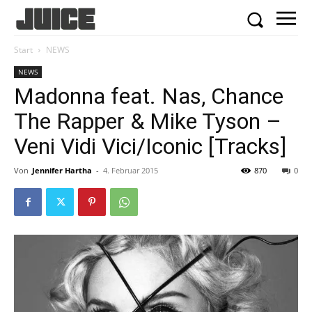
Start
NEWS
NEWS
Madonna feat. Nas, Chance
The Rapper & Mike Tyson –
Veni Vidi Vici/Iconic [Tracks]
Von
Jennifer Hartha
-
4. Februar 2015
870
0