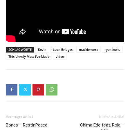
SCHLAGWORTE
Kevin
Leon Bridges
macklemore
ryan lewis
This Unruly Mess I’ve Made
video
Vorheriger Artikel
Nächster Artikel
Bones – RestInPeace
Chima Ede feat. Rola –