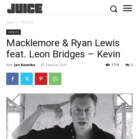
Start
VIDEOS
VIDEOS
Macklemore & Ryan Lewis
feat. Leon Bridges – Kevin
Von
Jan Kawelke
-
25. Februar 2016
1719
0