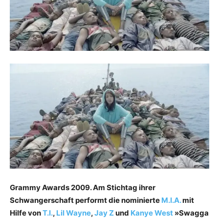
Grammy Awards 2009. Am Stichtag ihrer
Schwangerschaft performt die nominierte
M.I.A.
mit
Hilfe von
T.I.
,
Lil Wayne
,
Jay Z
und
Kanye West
»Swagga