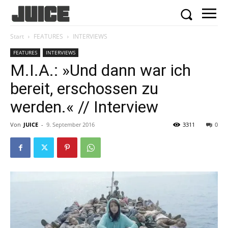
Start
FEATURES
INTERVIEWS
FEATURES
INTERVIEWS
M.I.A.: »Und dann war ich
bereit, erschossen zu
werden.« // Interview
Von
JUICE
-
9. September 2016
3311
0