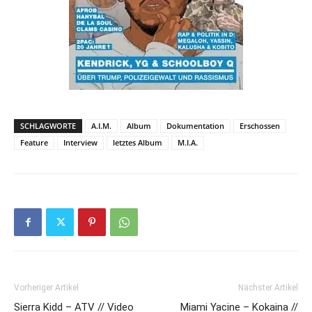
SCHLAGWORTE
A.I.M.
Album
Dokumentation
Erschossen
Feature
Interview
letztes Album
M.I.A.
Vorheriger Artikel
Nächster Artikel
Sierra Kidd – ATV // Video
Miami Yacine – Kokaina //