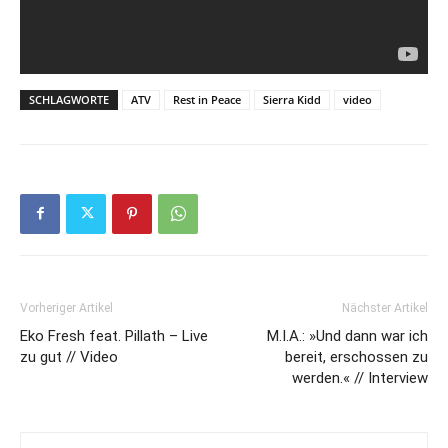
SCHLAGWORTE
ATV
Rest in Peace
Sierra Kidd
video
Vorheriger Artikel
Nächster Artikel
Eko Fresh feat. Pillath – Live
M.I.A.: »Und dann war ich
zu gut // Video
bereit, erschossen zu
werden.« // Interview