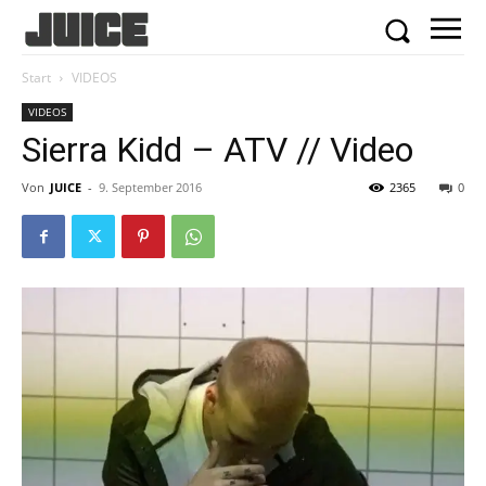
Start
VIDEOS
VIDEOS
Sierra Kidd – ATV // Video
Von
JUICE
-
9. September 2016
2365
0