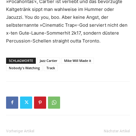
»Pocahontas’«, Cartier ist verliebt und das bevorzugte
Kaltgetränk sippt man wahlweise im Hummer oder
Jacuzzi. You do you, boo. Aber keine Angst, der
selbsternannte »Cinematic Trap«-God serviert nicht den
x-ten Gute-Laune-Sommerhit 2k17, sondern düstere
Percussion-Schellen straight outta Toronto.
SCHLAGWORTE
Jazz Cartier
Mike Will Made it
Nobody's Watching
Track
Vorheriger Artikel
Nächster Artikel