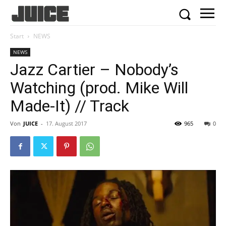
Start
NEWS
NEWS
Jazz Cartier – Nobody’s
Watching (prod. Mike Will
Made-It) // Track
Von
JUICE
-
17. August 2017
965
0