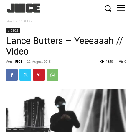
Start
VIDEOS
VIDEOS
Lance Butters – Yeeeaaah //
Video
Von
JUICE
-
20. August 2018
1850
0