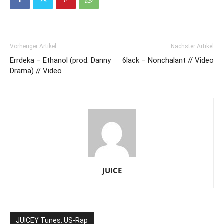
Vorheriger Artikel
Nächster Artikel
Errdeka – Ethanol (prod. Danny
6lack – Nonchalant // Video
Drama) // Video
JUICE
JUICEY Tunes: US-Rap