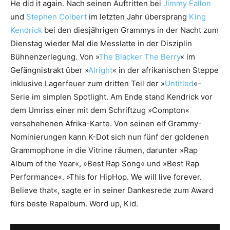
He did it again. Nach seinen Auftritten bei
Jimmy Fallon
und
Stephen Colbert
im letzten Jahr übersprang
King
Kendrick
bei den diesjährigen Grammys in der Nacht zum
Dienstag wieder Mal die Messlatte in der Disziplin
Bühnenzerlegung. Von »
The Blacker The Berry
« im
Gefängnistrakt über »
Alright
« in der afrikanischen Steppe
inklusive Lagerfeuer zum dritten Teil der »
Untitled
«-
Serie im simplen Spotlight. Am Ende stand Kendrick vor
dem Umriss einer mit dem Schriftzug »Compton«
versehehenen Afrika-Karte. Von seinen elf Grammy-
Nominierungen kann K-Dot sich nun fünf der goldenen
Grammophone in die Vitrine räumen, darunter »Rap
Album of the Year«, »Best Rap Song« und »Best Rap
Performance«. »This for HipHop. We will live forever.
Believe that«, sagte er in seiner Dankesrede zum Award
fürs beste Rapalbum. Word up, Kid.