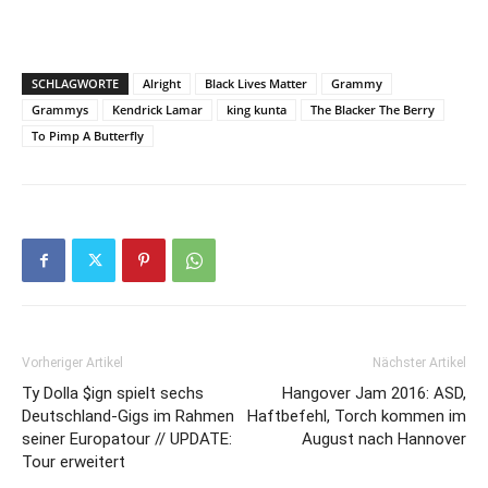
SCHLAGWORTE
Alright
Black Lives Matter
Grammy
Grammys
Kendrick Lamar
king kunta
The Blacker The Berry
To Pimp A Butterfly
Vorheriger Artikel
Nächster Artikel
Ty Dolla $ign spielt sechs
Hangover Jam 2016: ASD,
Deutschland-Gigs im Rahmen
Haftbefehl, Torch kommen im
seiner Europatour // UPDATE:
August nach Hannover
Tour erweitert