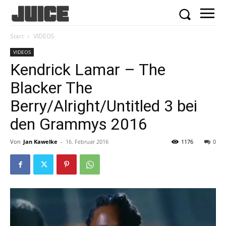
Start
VIDEOS
VIDEOS
Kendrick Lamar – The
Blacker The
Berry/Alright/Untitled 3 bei
den Grammys 2016
Von
Jan Kawelke
-
16. Februar 2016
1176
0