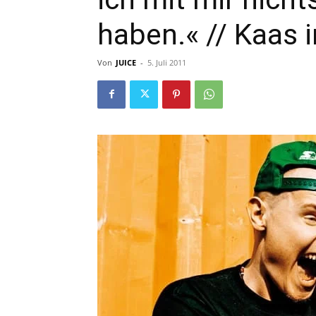
haben.« // Kaas 
Von
JUICE
-
5. Juli 2011