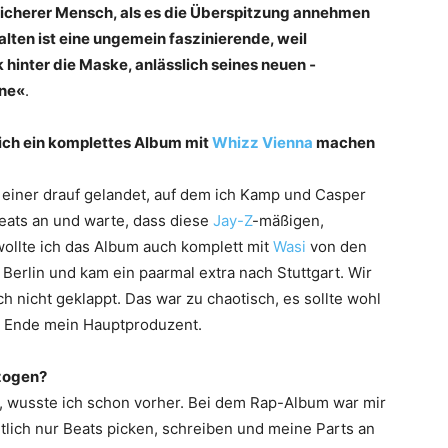
eicherer Mensch, als es die Überspitzung annehmen
lten ist eine ungemein ­faszinierende, weil
hinter die Maske, anlässlich seines neuen ­
one«
.
lich ein komplettes Album mit
Whizz Vienna
machen
ur einer drauf gelandet, auf dem ich Kamp und Casper
Beats an und warte, dass diese
Jay-Z
-mäßigen,
ollte ich das Album auch komplett mit
Wasi
von den
erlin und kam ein paarmal extra nach Stuttgart. Wir
h nicht ­geklappt. Das war zu chaotisch, es sollte wohl
Ende mein Hauptproduzent.
ezogen?
, wusste ich schon vorher. Bei dem Rap-Album war mir
entlich nur Beats picken, schreiben und meine Parts an