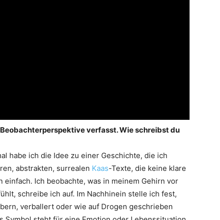
r Beobachterperspektive verfasst. Wie schreibst du
 habe ich die Idee zu einer Geschichte, die ich
en, abstrakten, surrealen
Kaas
-Texte, die keine klare
n einfach. Ich beobachte, was in meinem Gehirn vor
ühlt, schreibe ich auf. Im Nachhinein stelle ich fest,
bern, verballert oder wie auf Drogen geschrieben
s Symbol steht für eine Emotion oder Lebenssituation,