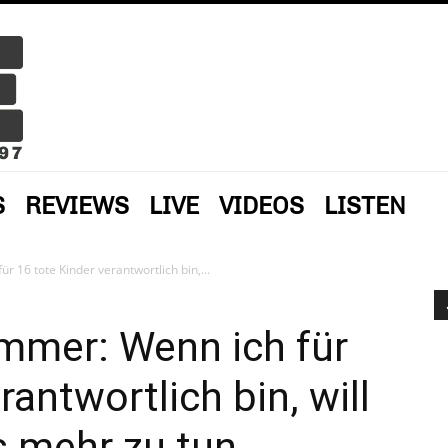
S
REVIEWS
LIVE
VIDEOS
LISTEN
r 16 tote Kinder verantwortlich bin,...
immer: Wenn ich für
rantwortlich bin, will
s mehr zu tun