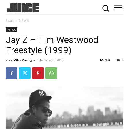
Start
NEWS
NEWS
Jay Z – Tim Westwood
Freestyle (1999)
Von
Miles Zornig
-
6. November 2015
934
0