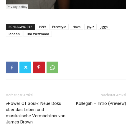
SCHLAGWORTE
1999
Freestyle
Hova
jay-z
Jigga
london
Tim Westwood
Vorheriger Artikel
Nächster Artikel
»Power Of Soul«: Neue Doku
Kollegah – Intro (Preview)
über das Leben und
musikalische Vermächtnis von
James Brown