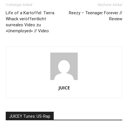
Vorheriger Artikel
Nächster Artikel
Life of a Kartoffel: Tierra
Reezy – Teenager Forever //
Whack veröffentlicht
Review
surreales Video zu
»Unemployed« // Video
JUICE
JUICEY Tunes: US-Rap