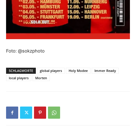
Foto: @sokzphoto
SCHLAGWORTE
global players
Holy Modee
Immer Ready
local players
Morten