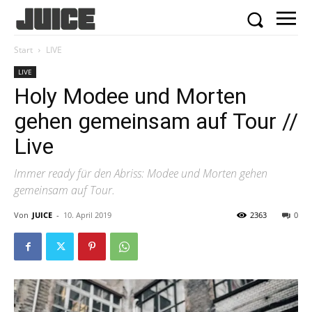
Start
LIVE
LIVE
Holy Modee und Morten
gehen gemeinsam auf Tour //
Live
Immer ready für den Abriss: Modee und Morten gehen
gemeinsam auf Tour.
Von
JUICE
-
10. April 2019
2363
0