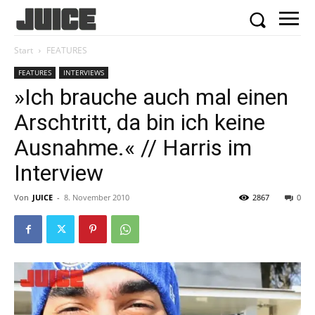
Start
FEATURES
FEATURES
INTERVIEWS
»Ich brauche auch mal einen
Arschtritt, da bin ich keine
Ausnahme.« // Harris im
Interview
Von
JUICE
-
8. November 2010
2867
0