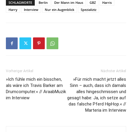
SCHLAGWORTE
Berlin
Der Mann im Haus
GBZ
Harris
Harry
Interview
Nur ein Augenblick
Spezializtz
Vorheriger Artikel
Nächster Artikel
»Ich fühle mich ein bisschen,
»Für mich macht jetzt alles
als wäre ich Travis Barker am
Sinn – auch, dass ich damals
Drumcomputer.« // AraabMuzik
alles hingeschmissen und
im Interview
gesagt habe: Ja, ich setze auf
das falsche Pferd HipHop.« //
Marteria im Interview