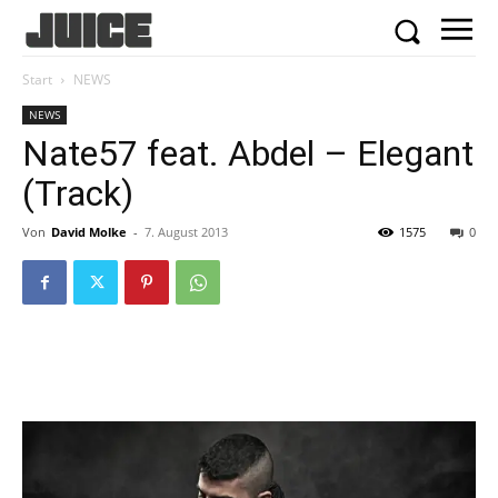
Start
NEWS
NEWS
Nate57 feat. Abdel – Elegant
(Track)
Von
David Molke
-
7. August 2013
1575
0