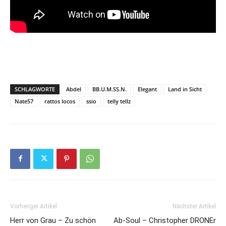
SCHLAGWORTE
Abdel
BB.U.M.SS.N.
Elegant
Land in Sicht
Nate57
rattos locos
ssio
telly tellz
Vorheriger Artikel
Nächster Artikel
Herr von Grau – Zu schön
Ab-Soul – Christopher DRONEr