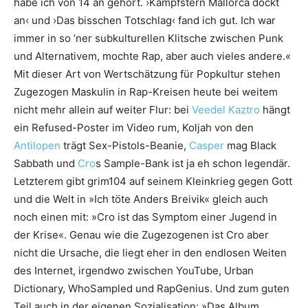
habe ich von 14 an gehört. ›Kampfstern Mallorca dockt
an‹ und ›Das bisschen Totschlag‹ fand ich gut. Ich war
immer in so ’ner subkulturellen Klitsche zwischen Punk
und Alternativem, mochte Rap, aber auch vieles andere.«
Mit dieser Art von Wertschätzung für Popkultur stehen
Zugezogen Maskulin in Rap-Kreisen heute bei weitem
nicht mehr allein auf weiter Flur: bei
Veedel Kaztro
hängt
ein Refused-Poster im Video rum, Koljah von den
Antilopen
trägt Sex-Pistols-Beanie,
Casper
mag Black
Sabbath und
Cro
s Sample-Bank ist ja eh schon legendär.
Letzterem gibt grim104 auf seinem Kleinkrieg gegen Gott
und die Welt in »Ich töte Anders Breivik« gleich auch
noch einen mit: »Cro ist das Symptom einer Jugend in
der Krise«. ­Genau wie die Zugezogenen ist Cro aber
nicht die Ursache, die liegt eher in den endlosen Weiten
des Internet, irgendwo zwischen YouTube, Urban
Dictionary, WhoSampled und RapGenius. Und zum guten
Teil auch in der eigenen Sozialisation: »Das Album