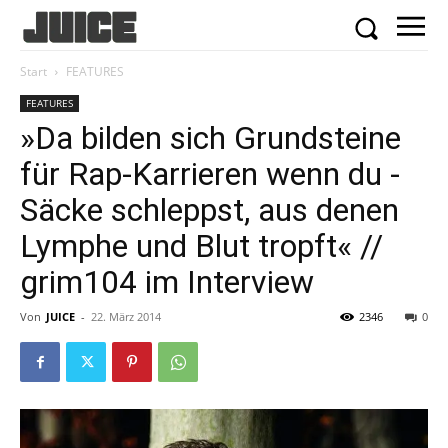
Start
FEATURES
FEATURES
»Da bilden sich Grundsteine
für Rap-Karrieren wenn du ­
Säcke schleppst, aus denen
Lymphe und Blut tropft« //
grim104 im Interview
Von
JUICE
-
22. März 2014
2346
0