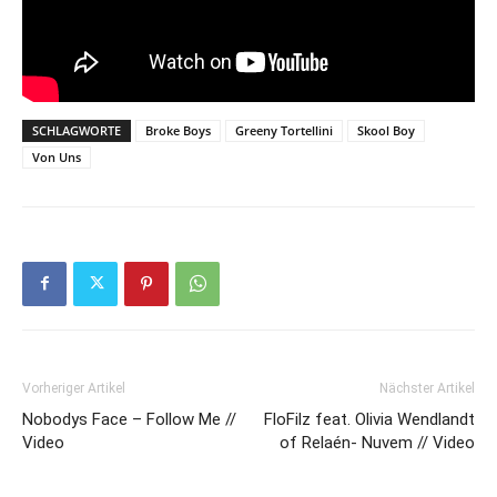
SCHLAGWORTE
Broke Boys
Greeny Tortellini
Skool Boy
Von Uns
Vorheriger Artikel
Nächster Artikel
Nobodys Face – Follow Me //
FloFilz feat. Olivia Wendlandt
Video
of Relaén- Nuvem // Video