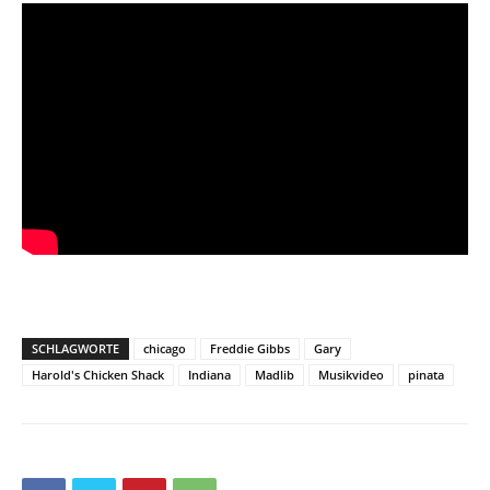
SCHLAGWORTE
chicago
Freddie Gibbs
Gary
Harold's Chicken Shack
Indiana
Madlib
Musikvideo
pinata