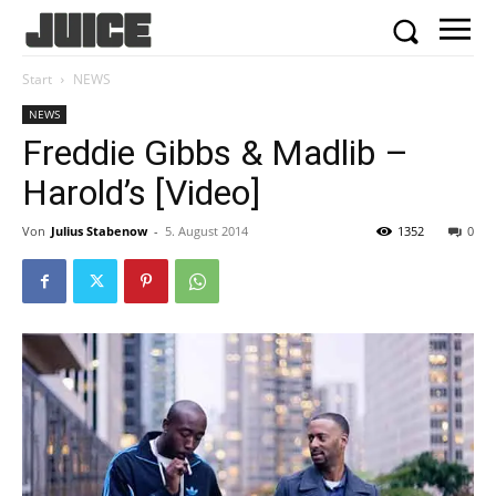
Start
NEWS
NEWS
Freddie Gibbs & Madlib –
Harold’s [Video]
Von
Julius Stabenow
-
5. August 2014
1352
0