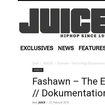
EXCLUSIVES
NEWS
FEATURE
Start
VIDEOS
Fashawn – The Ecology Documentary
VIDEOS
Fashawn – The 
// Dokumentatio
Von
JUICE
-
27. Februar 2015