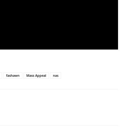
fashawn
Mass Appeal
nas