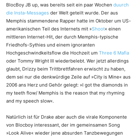
BlocBoy JB up, was bereits seit ein paar Wochen
duurch
die Insta-Messages
der Welt geteilt wurde. Der aus
Memphis stammendene Rapper hatte im Oktober um US-
amerikanischen Teil des Internets mit »
Shoot
« einen
mittleren Internet-Hit, der durch Memphis-typische
Friedhofs-Sythies und einem ignoranten
Hochgeschwindkeitsflow die Hochzeit um
Three 6 Mafia
oder Tommy Wright III wiederbelebt. Wer jetzt allerdings
glaubt, Drizzy beim Trittbrettfahren erwischt zu haben,
dem sei nur die denkwürdige Zeile auf »City is Mine« aus
2006 ans Herz und Gehör gelegt: »I got the diamonds in
my teeth flow/ Memphis is the reason that my rhyming
and my speech slow«.
Natürlich ist für Drake aber auch die virale Komponente
von Blocboy interessant, der im gemeinsamen Song
»Look Alive« wieder jene absurden Tanzbewegungen