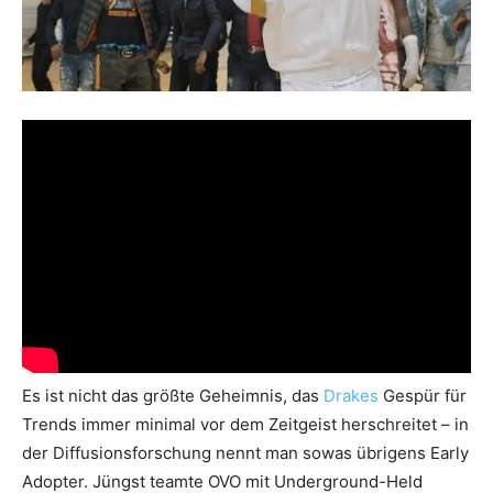
Es ist nicht das größte Geheimnis, das
Drakes
Gespür für
Trends immer minimal vor dem Zeitgeist herschreitet – in
der Diffusionsforschung nennt man sowas übrigens Early
Adopter. Jüngst teamte OVO mit Underground-Held