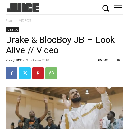
Start
VIDEOS
VIDEOS
Drake & BlocBoy JB – Look
Alive // Video
Von
JUICE
-
9. Februar 2018
2019
0