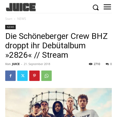
Start
NEWS
NEWS
Die Schöneberger Crew BHZ
droppt ihr Debütalbum
»2826« // Stream
Von
JUICE
-
21. September 2018
2710
0