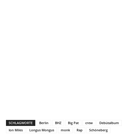
SCHLAGWORTE
Berlin
BHZ
Big Pat
crew
Debütalbum
Ion Miles
Longus Mongus
monk
Rap
Schöneberg