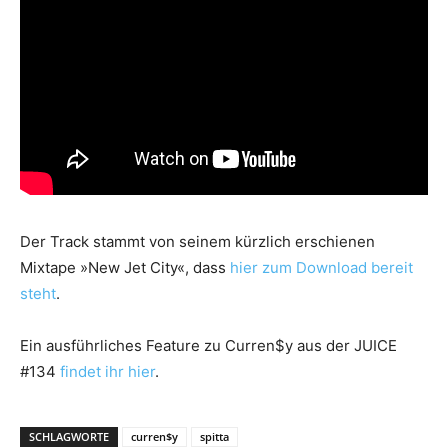
Der Track stammt von seinem kürzlich erschienen
Mixtape »New Jet City«, dass
hier zum Download bereit
steht
.
Ein ausführliches Feature zu Curren$y aus der JUICE
#134
findet ihr hier
.
SCHLAGWORTE
curren$y
spitta