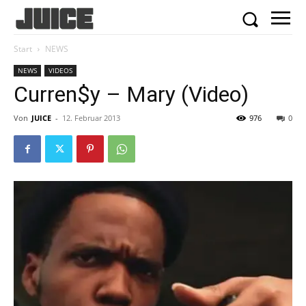
Start
NEWS
NEWS
VIDEOS
Curren$y – Mary (Video)
Von
JUICE
-
12. Februar 2013
976
0