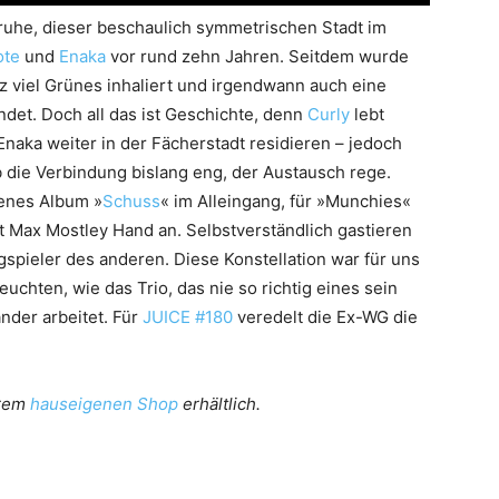
sruhe, dieser beschaulich symmetrischen Stadt im
ote
und
Enaka
vor rund zehn Jahren. Seitdem wurde
nz viel Grünes inhaliert und irgendwann auch eine
et. Doch all das ist Geschichte, denn
Curly
lebt
Enaka weiter in der Fächerstadt residieren – jedoch
 die Verbindung bislang eng, der Austausch rege.
nenes Album »
Schuss
« im Alleingang, für »Munchies«
Max Mostley Hand an. Selbstverständlich gastieren
spieler des anderen. Diese Konstellation war für uns
uchten, wie das Trio, das nie so richtig eines sein
der arbeitet. Für
JUICE #180
veredelt die Ex-WG die
erem
hauseigenen Shop
erhältlich.