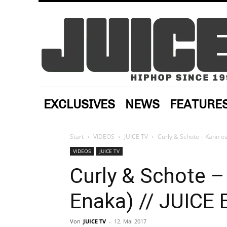
EXCLUSIVES
NEWS
FEATURE
Start
VIDEOS
JUICE TV
Curly & Schote – Kann es 
VIDEOS
JUICE TV
Curly & Schote –
Enaka) // JUICE 
Von
JUICE TV
-
12. Mai 2017