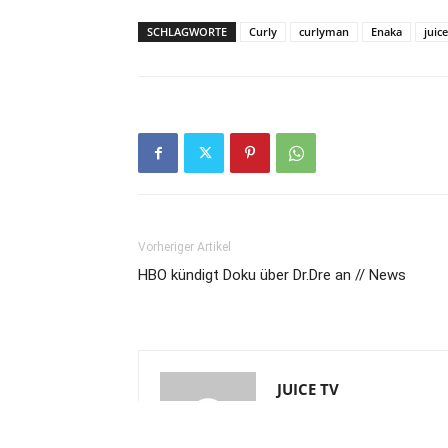
SCHLAGWORTE
Curly
curlyman
Enaka
juic
Vorheriger Artikel
HBO kündigt Doku über Dr.Dre an // News
JUICE TV
https://www.youtube.com/user/