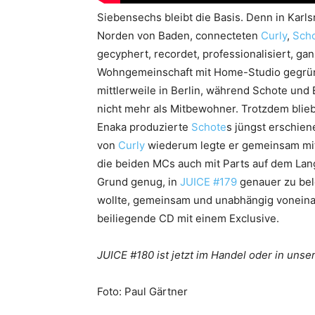
Siebensechs bleibt die Basis. Denn in Karl
Norden von Baden, connecteten
Curly
,
Sch
gecyphert, recordet, professionalisiert, ga
Wohngemeinschaft mit Home-Studio gegründ
mittlerweile in Berlin, während Schote und 
nicht mehr als Mitbewohner. Trotzdem blieb
Enaka produzierte
Schote
s jüngst erschie
von
Curly
wiederum legte er gemeinsam mit 
die beiden MCs auch mit Parts auf dem Lang
Grund genug, in
JUICE #179
genauer zu bele
wollte, gemeinsam und unabhängig voneinan
beiliegende CD mit einem Exclusive.
JUICE #180 ist jetzt im Handel oder in uns
Foto: Paul Gärtner