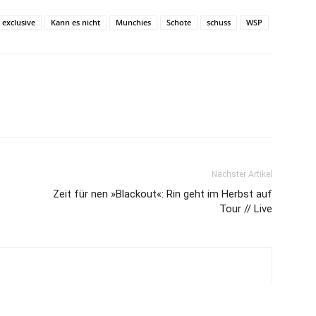
e exclusive
Kann es nicht
Munchies
Schote
schuss
WSP
Nächster Artikel
Zeit für nen »Blackout«: Rin geht im Herbst auf
Tour // Live
juicemagazinTV