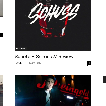
0
REVIEWS
Schote – Schuss // Review
JUICE
-
31. März 2017
0