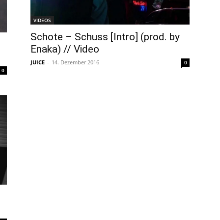
VIDEOS
Schote – Schuss [Intro] (prod. by
Enaka) // Video
JUICE
-
14. Dezember 2016
0
0