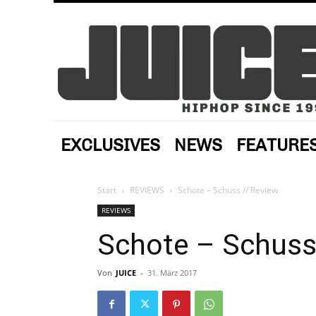
EXCLUSIVES
NEWS
FEATURE
Start
REVIEWS
Schote – Schuss // Review
REVIEWS
Schote – Schuss
Von
JUICE
-
31. März 2017