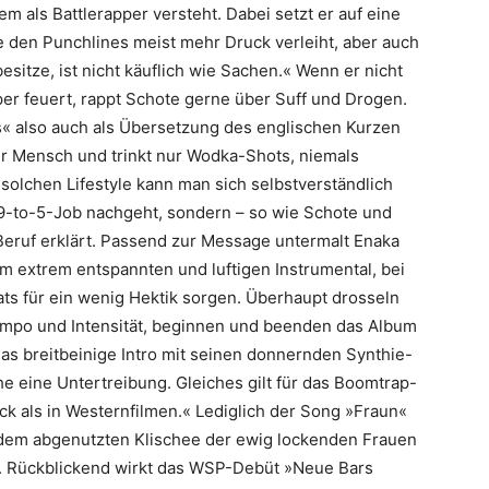
em als Battlerapper versteht. Dabei setzt er auf eine
e den Punchlines meist mehr Druck ­verleiht, aber auch
esitze, ist nicht käuflich wie ­Sachen.« Wenn er nicht
er feuert, rappt Schote gerne über Suff und Drogen.
s« also auch als Übersetzung des englischen Kurzen
r Mensch und trinkt nur Wodka-Shots, niemals
solchen Lifestyle kann man sich selbstverständlich
-to-5-Job nachgeht, sondern – so wie Schote und
Beruf erklärt. Passend zur Message untermalt Enaka
m extrem entspannten und luftigen Instrumental, bei
ts für ein wenig Hektik sorgen. Überhaupt drosseln
Tempo und Intensität, beginnen und beenden das Album
Das breitbeinige Intro mit seinen donnernden Synthie-
he eine Untertreibung. Gleiches gilt für das Boomtrap-
 als in Westernfilmen.« Lediglich der Song »Fraun«
 dem abgenutzten Klischee der ewig lockenden Frauen
s. Rückblickend wirkt das WSP-Debüt »Neue Bars