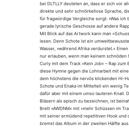
bei DLTLLY deuteten an, dass er sich vor all
direkte und sehr schnörkellose Sprache, di
für fragwürdige Vergleiche sorgt: »Was ich b
gerade lyrische Ge­schosse auf andere Rapp
Mit Blick auf das Artwork kann man »Schus
lesen. Denn Schote ist ein umweltbewusste
Wasser, »während Afrika verdurstet.« Einen 
nur erlauben, wenn man keinem schnöden 9
Curly mit dem Track »Kein Job« – Rap zum 
diese Hymne gegen die Lohnarbeit mit eine
dem höchstens die nervös klickenden Hi-Ha
Schote und Enaka im Mittel­teil ein wenig 
dafür aber mit einem umso lauteren Knall. 
Bläsern als episch zu bezeichnen, ist beina
Brett »AWDNM« mit »mehr Schüssen im Track
mit seiner ermüdend repetitiven Hook und
bremst das Album in der zweiten Hälfte au