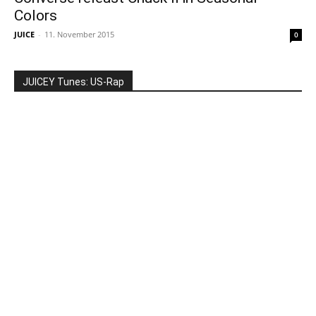
Colors
JUICE
-
11. November 2015
0
JUICEY Tunes: US-Rap