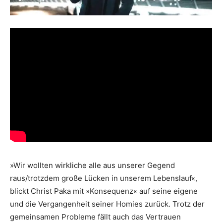
»Wir wollten wirkliche alle aus unserer Gegend
raus/trotzdem große Lücken in unserem Lebenslauf«,
blickt Christ Paka mit »Konsequenz« auf seine eigene
und die Vergangenheit seiner Homies zurück. Trotz der
gemeinsamen Probleme fällt auch das Vertrauen