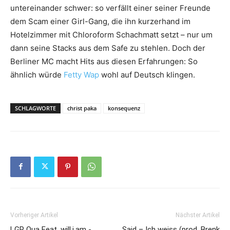
untereinander schwer: so verfällt einer seiner Freunde
dem Scam einer Girl-Gang, die ihn kurzerhand im
Hotelzimmer mit Chloroform Schachmatt setzt – nur um
dann seine Stacks aus dem Safe zu stehlen. Doch der
Berliner MC macht Hits aus diesen Erfahrungen: So
ähnlich würde
Fetty Wap
wohl auf Deutsch klingen.
SCHLAGWORTE
christ paka
konsequenz
Vorheriger Artikel
Nächster Artikel
LGP Qua Feat. will.i.am -
Said – Ich weiss (prod. Brenk