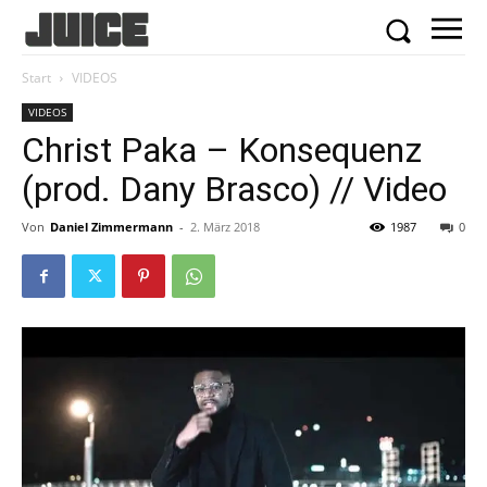
Start
VIDEOS
VIDEOS
Christ Paka – Konsequenz
(prod. Dany Brasco) // Video
Von
Daniel Zimmermann
-
2. März 2018
1987
0