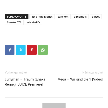
SCHLAGWORTE
1st of the Month
cam'ron
diplomats
dipset
Smoke DZA
wiz khalifa
Vorheriger Artikel
Nächster Artikel
curlyman – Traum (Enaka
Vega – Wir sind die 1 [Video]
Remix) [JUICE Premiere]