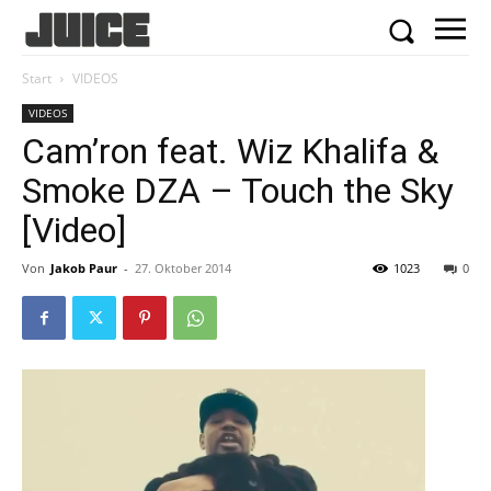
Start
VIDEOS
VIDEOS
Cam’ron feat. Wiz Khalifa &
Smoke DZA – Touch the Sky
[Video]
Von
Jakob Paur
-
27. Oktober 2014
1023
0