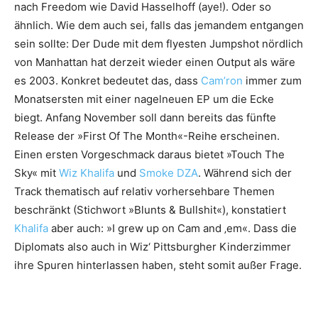
nach Freedom wie David Hasselhoff (aye!). Oder so
ähnlich. Wie dem auch sei, falls das jemandem entgangen
sein sollte: Der Dude mit dem flyesten Jumpshot nördlich
von Manhattan hat derzeit wieder einen Output als wäre
es 2003. Konkret bedeutet das, dass
Cam’ron
immer zum
Monatsersten mit einer nagelneuen EP um die Ecke
biegt. Anfang November soll dann bereits das fünfte
Release der »First Of The Month«-Reihe erscheinen.
Einen ersten Vorgeschmack daraus bietet »Touch The
Sky« mit
Wiz Khalifa
und
Smoke DZA
. Während sich der
Track thematisch auf relativ vorhersehbare Themen
beschränkt (Stichwort »Blunts & Bullshit«), konstatiert
Khalifa
aber auch: »I grew up on Cam and ‚em«. Dass die
Diplomats also auch in Wiz‘ Pittsburgher Kinderzimmer
ihre Spuren hinterlassen haben, steht somit außer Frage.