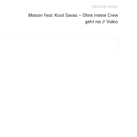
Nächster Artikel
Massiv feat. Kool Savas – Ohne meine Crew
geht nix // Video
PRAKTIKUM BEI JUICE
MEDIADATE