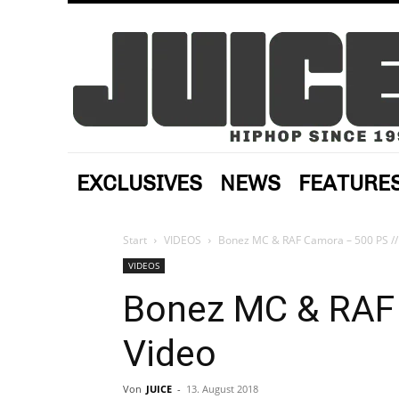
EXCLUSIVES
NEWS
FEATURE
Start
VIDEOS
Bonez MC & RAF Camora – 500 PS //
VIDEOS
Bonez MC & RAF 
Video
Von
JUICE
-
13. August 2018