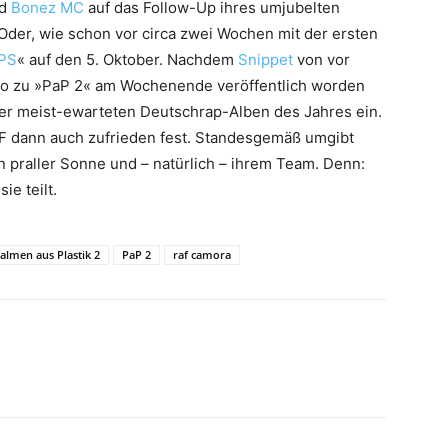
d
Bonez MC
auf das Follow-Up ihres umjubelten
Oder, wie schon vor circa zwei Wochen mit der ersten
PS
« auf den 5. Oktober. Nachdem
Snippet
von vor
deo zu »PaP 2« am Wochenende veröffentlich worden
 der meist-ewarteten Deutschrap-Alben des Jahres ein.
AF dann auch zufrieden fest. Standesgemäß umgibt
n praller Sonne und – natürlich – ihrem Team. Denn:
e teilt.
almen aus Plastik 2
PaP 2
raf camora