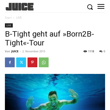
Start
LIVE
LIVE
B-Tight geht auf »Born2B-
Tight«-Tour
Von
JUICE
-
2. November 2015
1118
0