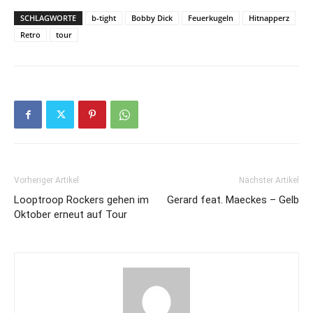
SCHLAGWORTE
b-tight
Bobby Dick
Feuerkugeln
Hitnapperz
Retro
tour
Vorheriger Artikel
Nächster Artikel
Looptroop Rockers gehen im
Gerard feat. Maeckes – Gelb
Oktober erneut auf Tour