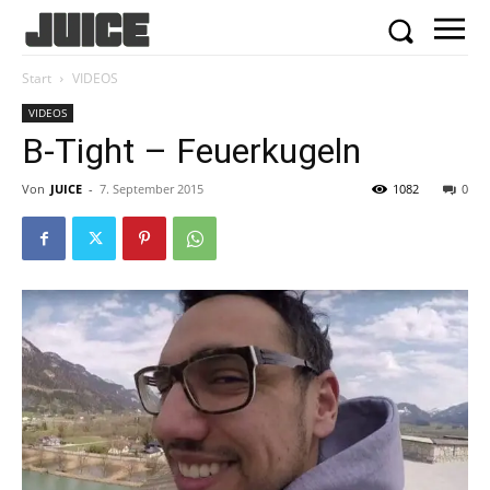
Start
VIDEOS
VIDEOS
B-Tight – Feuerkugeln
Von
JUICE
-
7. September 2015
1082
0