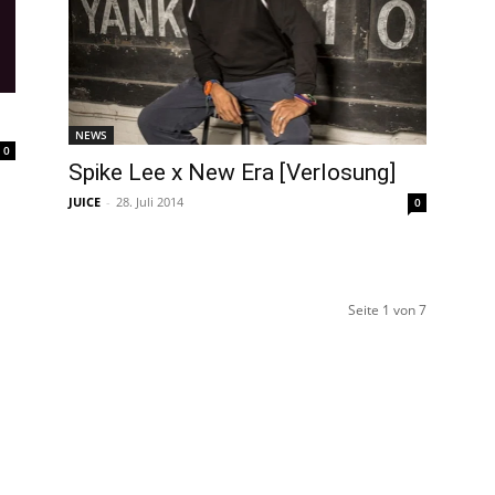
NEWS
0
Spike Lee x New Era [Verlosung]
JUICE
-
28. Juli 2014
0
Seite 1 von 7