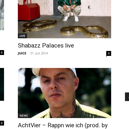
LIVE
Shabazz Palaces live
0
JUICE
-
31. Juli 2014
0
NEWS
0
AchtVier – Rappn wie ich (prod. by