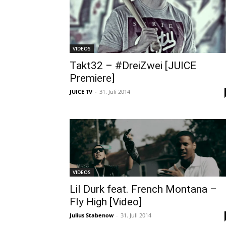
VIDEOS
Takt32 – #DreiZwei [JUICE
Premiere]
JUICE TV
-
31. Juli 2014
VIDEOS
Lil Durk feat. French Montana –
Fly High [Video]
Julius Stabenow
-
31. Juli 2014