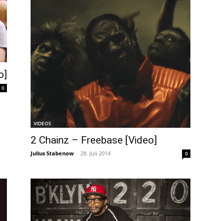
o]
0
VIDEOS
2 Chainz – Freebase [Video]
Julius Stabenow
-
28. Juli 2014
0