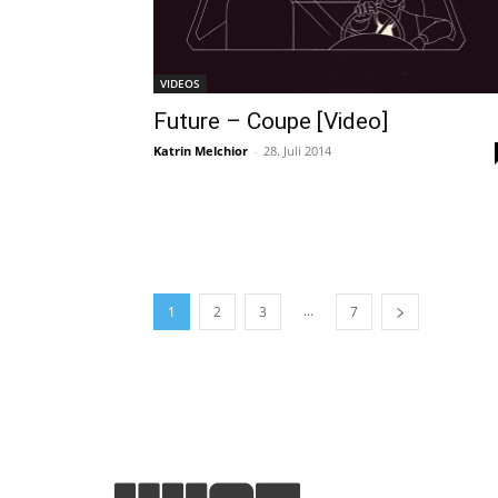
VIDEOS
Future – Coupe [Video]
Katrin Melchior
-
28. Juli 2014
...
1
2
3
7