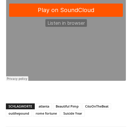
SCHLAGWORTE
atlanta
Beautiful Pimp
CitoOnTheBeat
outthepound
rome fortune
Suicide Year