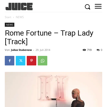
Start
NEWS
NEWS
Rome Fortune – Trap Lady
[Track]
Von
Julius Stabenow
-
29. Juli 2014
719
0