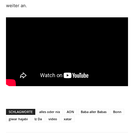
weiter an.
SCHLAGWORTE
alles oder nix
AON
Baba aller Babas
Bonn
giwar hajabi
Iz Da
video
xatar