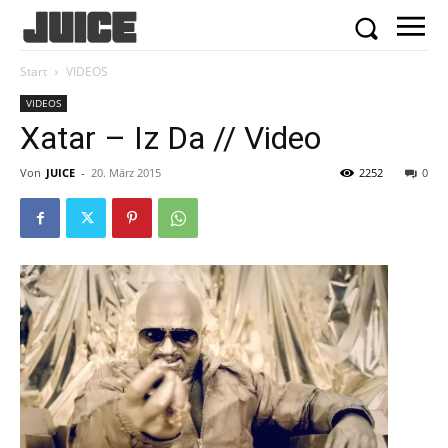
Start
VIDEOS
VIDEOS
Xatar – Iz Da // Video
Von
JUICE
-
20. März 2015
2252
0