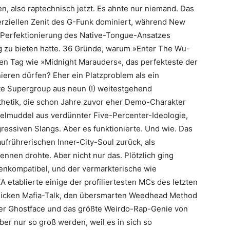
n, also raptechnisch jetzt. Es ahnte nur niemand. Das
rziellen Zenit des G-Funk dominiert, während New
ge Perfektionierung des Native-Tongue-­Ansatzes
 zu bieten hatte. 36 Gründe, warum »Enter The Wu-
n Tag wie »Midnight Marauders«, das perfekteste der
nieren dürfen? Eher ein Platzproblem als ein
dete Supergroup aus neun (!) weitestgehend
hetik, die schon Jahre zuvor eher Demo-Charakter
delmuddel aus verdünnter Five-Percenter-Ideologie,
essiven Slangs. Aber es funktionierte. Und wie. Das
ufrührerischen Inner-City-Soul zurück, als
ennen drohte. Aber nicht nur das. Plötzlich ging
ßenkompatibel, und der vermarkterische wie
 etablierte einige der profiliertesten MCs des letzten
slicken Mafia-Talk, den übersmarten Weedhead Method
er Ghostface und das größte Weirdo-Rap-Genie von
er nur so groß werden, weil es in sich so