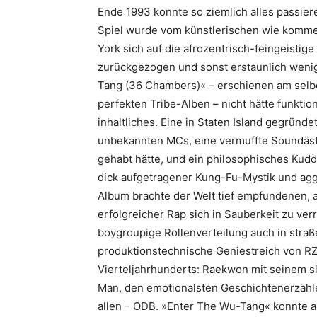
Ende 1993 konnte so ziemlich alles passiere
Spiel wurde vom künstlerischen wie komme
York sich auf die afrozentrisch-­feingeisti
zurückgezogen und sonst erstaunlich wenig
Tang (36 Chambers)« – erschienen am selbe
perfekten Tribe-Alben – nicht hätte funktio
inhaltliches. Eine in Staten Island gegrün
unbekannten MCs, eine vermuffte Soundäst
gehabt hätte, und ein philosophisches Kud
dick aufgetragener Kung-Fu-Mystik und aggr
Album brachte der Welt tief empfundenen, a
erfolgreicher Rap sich in Sauberkeit zu verr
boygroupige Rollenverteilung auch in stra
produktionstechnische Geniestreich von RZA
Vierteljahrhunderts: Raekwon mit seinem 
Man, den emotionalsten Geschichtenerzähl
allen – ODB. »Enter The Wu-Tang« konnte ab