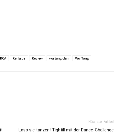
RCA
Re-Issue
Review
wu tang clan
Wu-Tang
Nächster Artikel
it
Lass sie tanzen! Tightill mit der Dance-Challenge