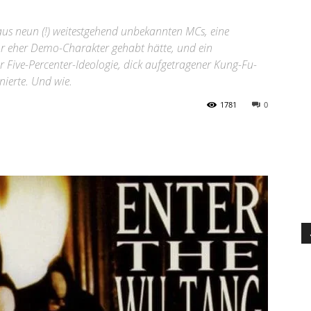
aus neun (!) weitestgehend unbekannten MCs, eine
or eher Demo-Charakter gehabt hätte, und ein
Five-Percenter-Ideologie, dick aufgetragener Kung-Fu-
nierte. Und wie.
1781
0