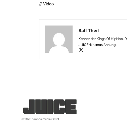
// Video
Ralf Theil
Kenner der Kings Of HipHop, DJ
JUICE-Kosmos Ahnung.
© 2020 piranha media GmbH