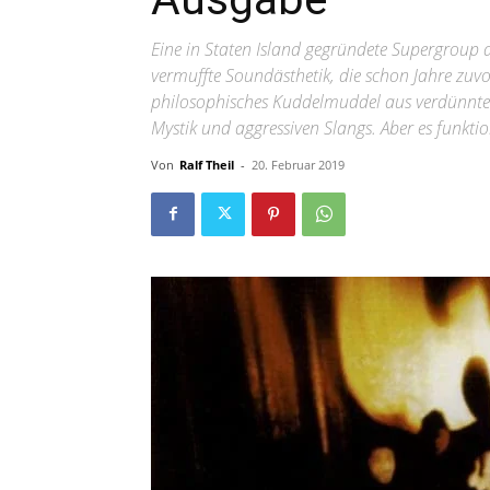
Eine in Staten Island gegründete Supergroup 
vermuffte Soundästhetik, die schon Jahre zuv
philosophisches Kuddelmuddel aus verdünnter 
Mystik und aggressiven Slangs. Aber es funktio
Von
Ralf Theil
-
20. Februar 2019