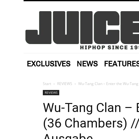
EXCLUSIVES
NEWS
FEATURE
Start
REVIEWS
Wu-Tang Clan – Enter the Wu-Tang 
REVIEWS
Wu-Tang Clan – 
(36 Chambers) //
Ausgabe