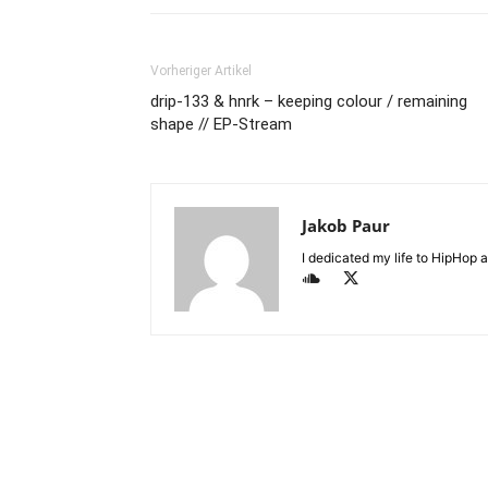
Vorheriger Artikel
drip-133 & hnrk – keeping colour / remaining
shape // EP-Stream
Jakob Paur
I dedicated my life to HipHop an