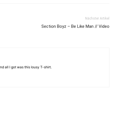
Nächster Artikel
Section Boyz – Be Like Man // Video
d all I got was this lousy T-shirt.