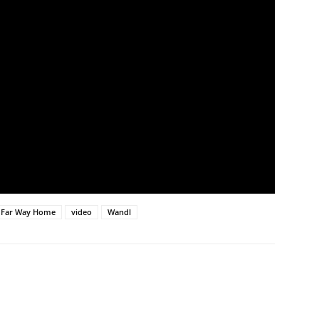
Far Way Home
video
Wandl