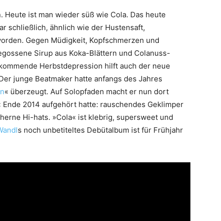
 Heute ist man wieder süß wie Cola. Das heute
r schließlich, ähnlich wie der Hustensaft,
 worden. Gegen Müdigkeit, Kopfschmerzen und
egossene Sirup aus Koka-Blättern und Colanuss-
ufkommende Herbstdepression hilft auch der neue
 Der junge Beatmaker hatte anfangs des Jahres
en
« überzeugt. Auf Solopfaden macht er nun dort
« Ende 2014 aufgehört hatte: rauschendes Geklimper
echerne Hi-hats. »Cola« ist klebrig, supersweet und
Wandl
s noch unbetiteltes Debütalbum ist für Frühjahr