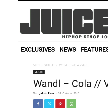
EXCLUSIVES
NEWS
FEATURE
Start
VIDEOS
Wandl – Cola // Video
VIDEOS
Wandl – Cola // 
Von
Jakob Paur
-
24. Oktober 2016