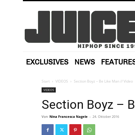
EXCLUSIVES
NEWS
FEATURE
Start
VIDEOS
Section Boyz – Be Like Man // Video
VIDEOS
Section Boyz – B
Von
Nina Francesca Nagele
-
24. Oktober 2016