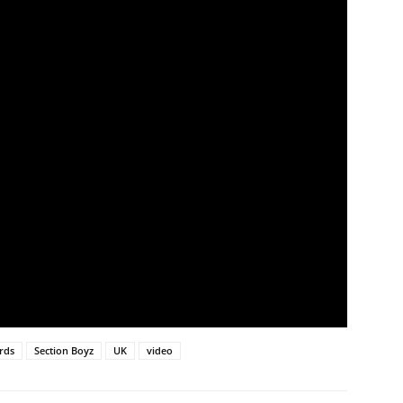
rds
Section Boyz
UK
video