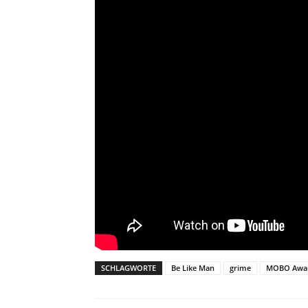
SCHLAGWORTE
Be Like Man
grime
MOBO Awa