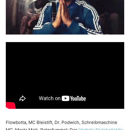
Flowbotta, MC Bleistift, Dr. Podwich, Schreibmaschine
MC, Masta Maik, Ratzefummel: Das
Verbale Stylekollektiv
,