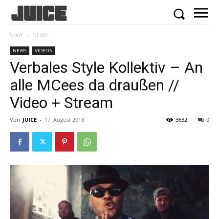
Start
NEWS
NEWS
VIDEOS
Verbales Style Kollektiv – An
alle MCees da draußen //
Video + Stream
Von
JUICE
-
17. August 2018
3632
0