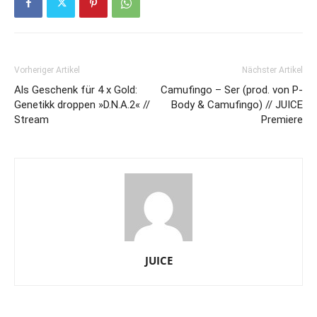
Vorheriger Artikel
Nächster Artikel
Als Geschenk für 4 x Gold:
Camufingo – Ser (prod. von P-
Genetikk droppen »D.N.A.2« //
Body & Camufingo) // JUICE
Stream
Premiere
JUICE