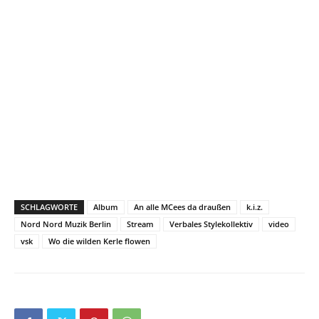
SCHLAGWORTE
Album
An alle MCees da draußen
k.i.z.
Nord Nord Muzik Berlin
Stream
Verbales Stylekollektiv
video
vsk
Wo die wilden Kerle flowen