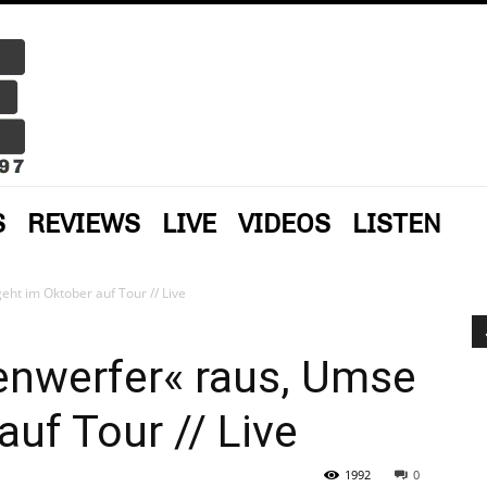
S
REVIEWS
LIVE
VIDEOS
LISTEN
ht im Oktober auf Tour // Live
enwerfer« raus, Umse
auf Tour // Live
1992
0