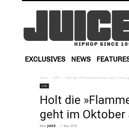
EXCLUSIVES
NEWS
FEATURE
Start
LIVE
Holt die »Flammenwerfer« raus, Umse ge
LIVE
Holt die »Flamm
geht im Oktober 
Von
JUICE
-
7. Mai 2018