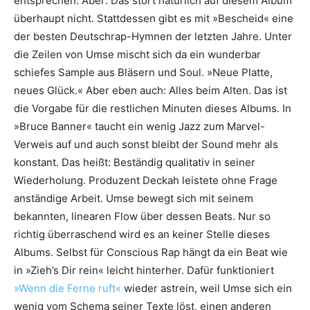
entsprechen. Aber: Das stört natürlich auf diesem Album
überhaupt nicht. Stattdessen gibt es mit »Bescheid« eine
der besten Deutschrap-Hymnen der letzten Jahre. Unter
die Zeilen von Umse mischt sich da ein wunderbar
schiefes Sample aus Bläsern und Soul. »Neue Platte,
neues Glück.« Aber eben auch: Alles beim Alten. Das ist
die Vorgabe für die restlichen Minuten dieses Albums. In
»Bruce Banner« taucht ein wenig Jazz zum Marvel-
Verweis auf und auch sonst bleibt der Sound mehr als
konstant. Das heißt: Beständig qualitativ in seiner
Wiederholung. Produzent Deckah leistete ohne Frage
anständige Arbeit. Umse bewegt sich mit seinem
bekannten, linearen Flow über dessen Beats. Nur so
richtig überraschend wird es an keiner Stelle dieses
Albums. Selbst für Conscious Rap hängt da ein Beat wie
in »Zieh’s Dir rein« leicht hinterher. Dafür funktioniert
»Wenn die Ferne ruft«
wieder astrein, weil Umse sich ein
wenig vom Schema seiner Texte löst, einen anderen