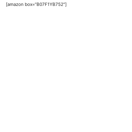
[amazon box=“B07F1YB752″]