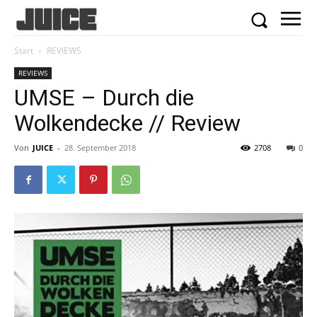
Start
REVIEWS
REVIEWS
UMSE – Durch die
Wolkendecke // Review
Von
JUICE
-
28. September 2018
2708
0