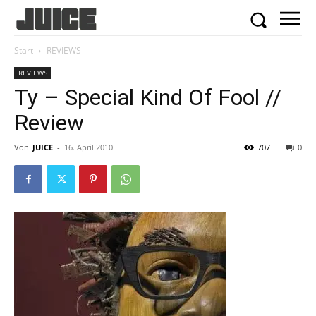
Start
REVIEWS
REVIEWS
Ty – Special Kind Of Fool //
Review
Von
JUICE
-
16. April 2010
707
0