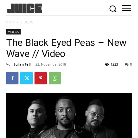
Start
VIDEOS
VIDEOS
The Black Eyed Peas – New
Wave // Video
Von
Julian Fell
-
22. November 2018
1223
0