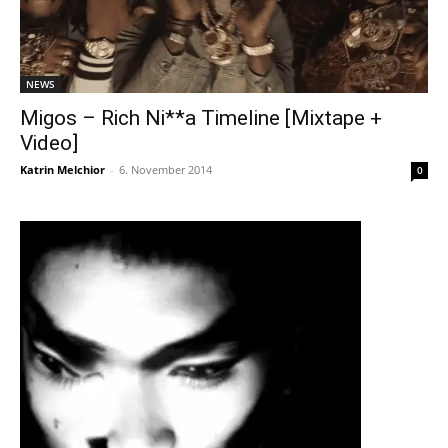
NEWS
Migos – Rich Ni**a Timeline [Mixtape +
Video]
Katrin Melchior
-
6. November 2014
0