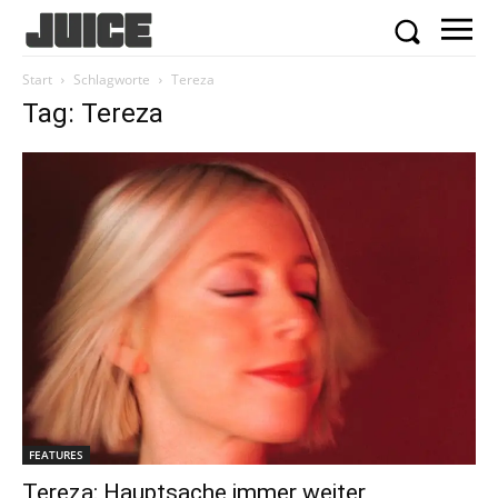
Start
Schlagworte
Tereza
Tag: Tereza
FEATURES
Tereza: Hauptsache immer weiter,