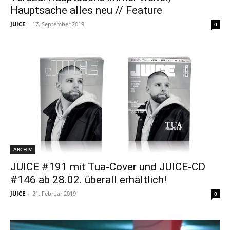
Hauptsache alles neu // Feature
JUICE
-
17. September 2019
0
ARCHIV
JUICE #191 mit Tua-Cover und JUICE-CD
#146 ab 28.02. überall erhältlich!
JUICE
-
21. Februar 2019
0