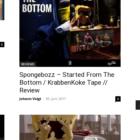
0
REVIEWS
Spongebozz – Started From The
Bottom / KrabbenKoke Tape //
Review
Johann Voigt
-
30. Juni 2017
0