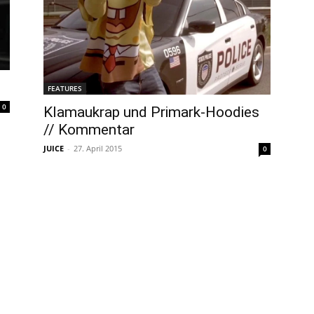
FEATURES
0
Klamaukrap und Primark-Hoodies
// Kommentar
JUICE
-
27. April 2015
0