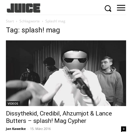
Start
Schlagworte
Splash! mag
Tag: splash! mag
VIDEOS
Dissythekid, Credibil, Ahzumjot & Lance
Butters – splash! Mag Cypher
Jan Kawelke
-
15. März 2016
0