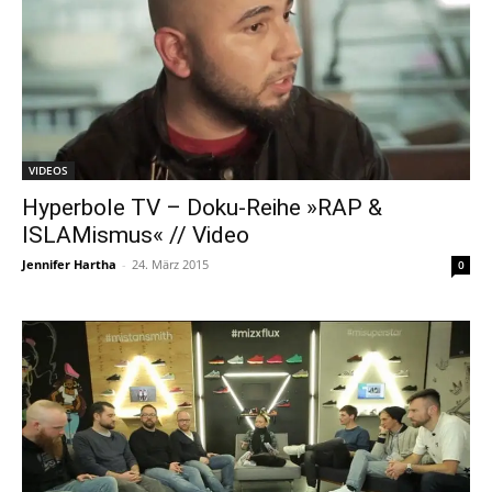
VIDEOS
Hyperbole TV – Doku-Reihe »RAP &
ISLAMismus« // Video
Jennifer Hartha
-
24. März 2015
0