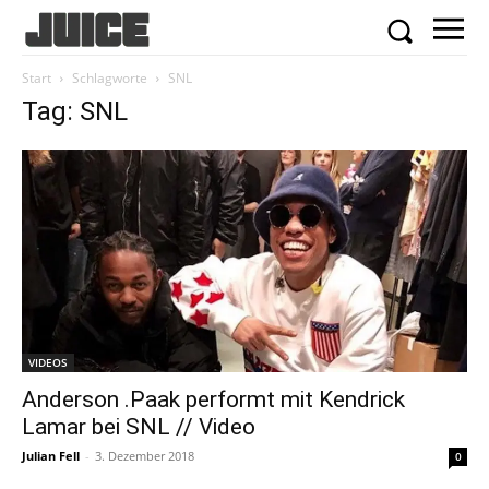
Start
Schlagworte
SNL
Tag: SNL
VIDEOS
Anderson .Paak performt mit Kendrick
Lamar bei SNL // Video
Julian Fell
-
3. Dezember 2018
0