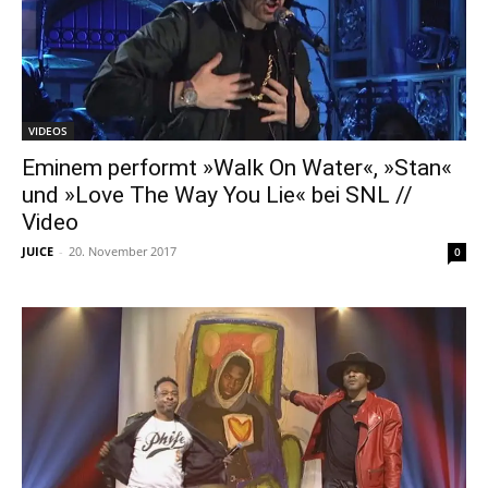
VIDEOS
Eminem performt »Walk On Water«, »Stan«
und »Love The Way You Lie« bei SNL //
Video
JUICE
-
20. November 2017
0