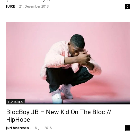
JUICE
-
21. Dezember 2018
0
FEATURES
BlocBoy JB – New Kid On The Bloc //
HipHope
Juri Andresen
-
18. Juli 2018
0