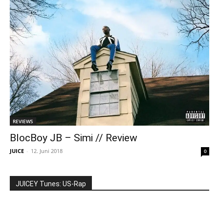
REVIEWS
BlocBoy JB – Simi // Review
JUICE
-
12. Juni 2018
0
JUICEY Tunes: US-Rap