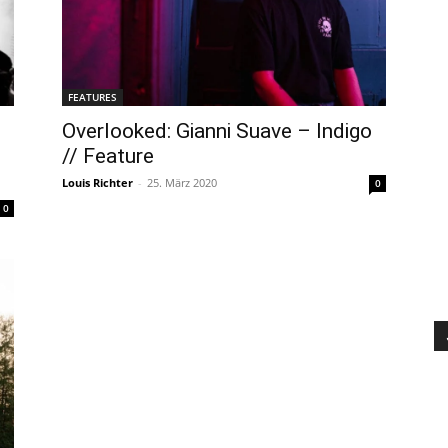
FEATURES
Overlooked: Gianni Suave – Indigo
// Feature
Louis Richter
-
25. März 2020
0
0