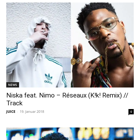
NEWS
Niska feat. Nimo – Réseaux (K!k! Remix) //
Track
JUICE
-
19. Januar 2018
0