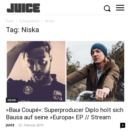
Start
Schlagworte
Niska
Tag: Niska
NEWS
»Baui Coupé«: Superproducer Diplo holt sich
Bausa auf seine »Europa« EP // Stream
JUICE
-
22. Februar 2019
0