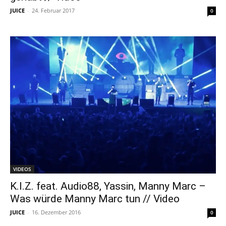
JUICE
-
24. Februar 2017
0
VIDEOS
K.I.Z. feat. Audio88, Yassin, Manny Marc –
Was würde Manny Marc tun // Video
JUICE
-
16. Dezember 2016
0