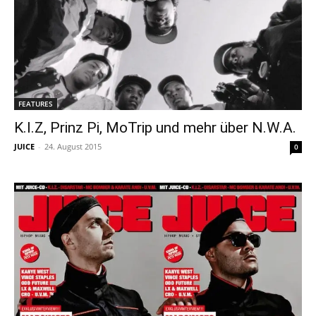
FEATURES
K.I.Z, Prinz Pi, MoTrip und mehr über N.W.A.
JUICE
-
24. August 2015
0