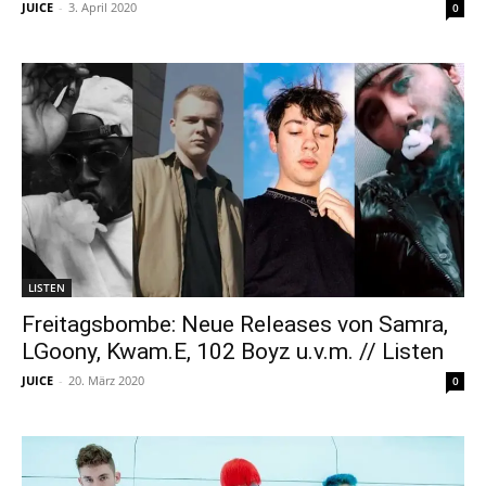
JUICE
-
3. April 2020
0
LISTEN
Freitagsbombe: Neue Releases von Samra,
LGoony, Kwam.E, 102 Boyz u.v.m. // Listen
JUICE
-
20. März 2020
0