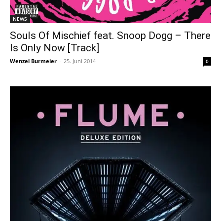
NEWS
Souls Of Mischief feat. Snoop Dogg – There
Is Only Now [Track]
Wenzel Burmeier
-
25. Juni 2014
0